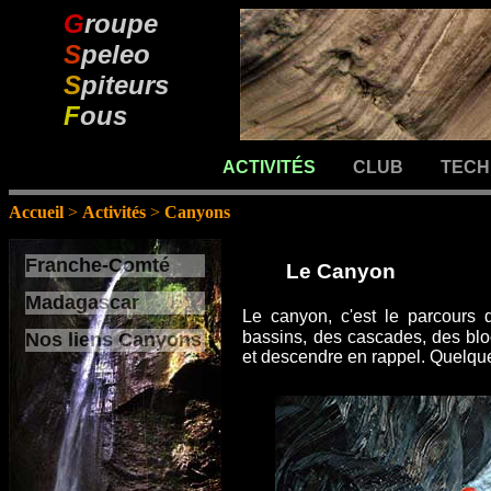
G
roupe
S
peleo
S
piteurs
F
ous
ACTIVITÉS
CLUB
TECH
Accueil
>
Activités
>
Canyons
Franche-Comté
Le Canyon
Madagascar
Le canyon, c'est le parcours
bassins, des cascades, des bloc
Nos liens Canyons
et descendre en rappel. Quelqu