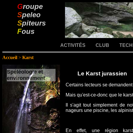
G
roupe
S
peleo
S
piteurs
F
ous
ACTIVITÉS
CLUB
TECH
Accueil
>
Karst
Spéléologie et
Le Karst jurassien
environnement
Certains lecteurs se demandent 
Mais qu'est-ce-donc que le kars
Il s'agit tout simplement de no
nageurs une piscine, les alpinis
En effet, une région kars