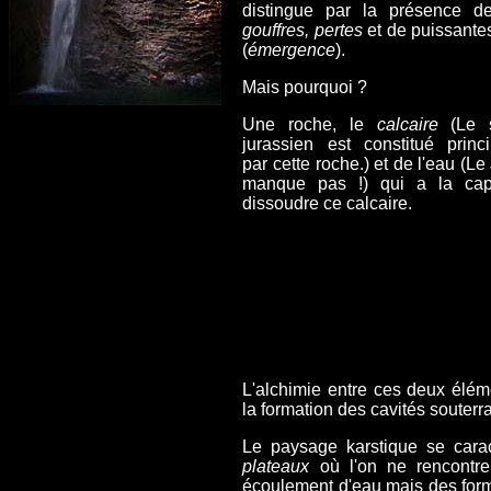
distingue par la présence 
gouffres, pertes
et de puissante
(
émergence
).
Mais pourquoi ?
Une roche, le
calcaire
(Le s
jurassien est constitué princ
par cette roche.) et de l'eau (Le
manque pas !) qui a la cap
dissoudre ce calcaire.
L'alchimie entre ces deux éléme
la formation des cavités souterr
Le paysage karstique se carac
plateaux
où l'on ne rencontre
écoulement d'eau mais des form